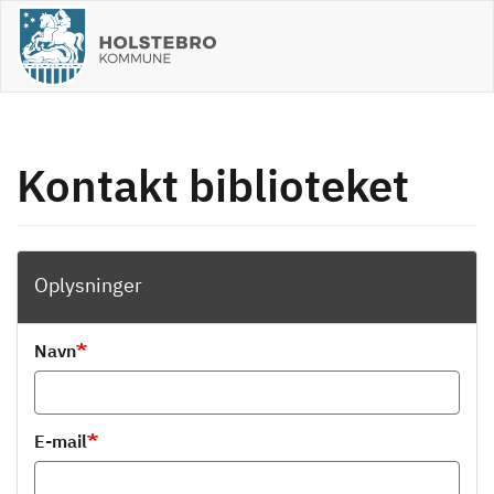
Gå
til
hovedindhold
Kontakt biblioteket
Oplysninger
Navn
E-mail