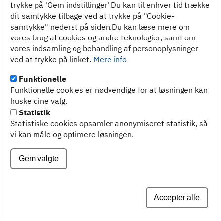
trykke på 'Gem indstillinger'.Du kan til enhver tid trække
Privatlivspolitik
dit samtykke tilbage ved at trykke på "Cookie-
samtykke" nederst på siden.Du kan læse mere om
Jeg har læst og accepterer Holstebro Biblioteks
vores brug af cookies og andre teknologier, samt om
privatlivspolitik.
vores indsamling og behandling af personoplysninger
læs mere
ved at trykke på linket.
Mere info
Funktionelle
Send
Funktionelle cookies er nødvendige for at løsningen kan
huske dine valg.
Statistik
Statistiske cookies opsamler anonymiseret statistik, så
vi kan måle og optimere løsningen.
Holstebro Kommune
Gem valgte
Kirkestræde 11
7500 Holstebro
Kontakt
Databeskyttelse
Accepter alle
Tilgængelighedserklæring